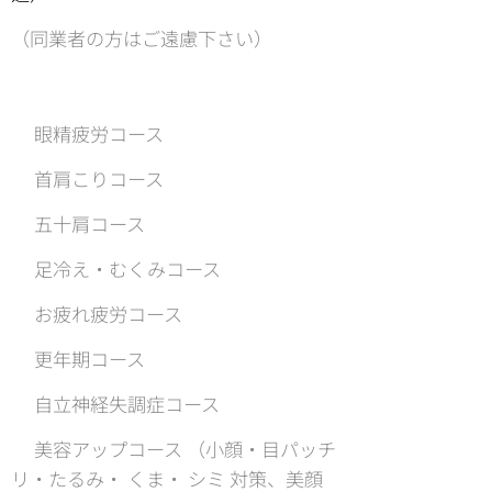
（同業者の方はご遠慮下さい）
⚫︎眼精疲労コース
⚫︎首肩こりコース
⚫︎五十肩コース
⚫︎足冷え・むくみコース
⚫︎お疲れ疲労コース
⚫︎更年期コース
⚫︎自立神経失調症コース
⚫︎美容アップコース （小顔・目パッチ
リ・たるみ・ くま・ シミ 対策、美顔