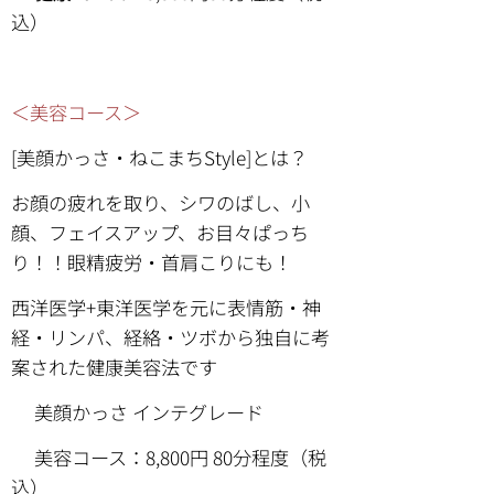
込）
＜美容コース＞
[美顔かっさ・ねこまちStyle]とは？
お顔の疲れを取り、シワのばし、小
顔、フェイスアップ、お目々ぱっち
り！！眼精疲労・首肩こりにも！
西洋医学+東洋医学を元に表情筋・神
経・リンパ、経絡・ツボから独自に考
案された健康美容法です
⚫︎美顔かっさ インテグレード
🔴
美容コース：8,800円 80分程度（税
込）