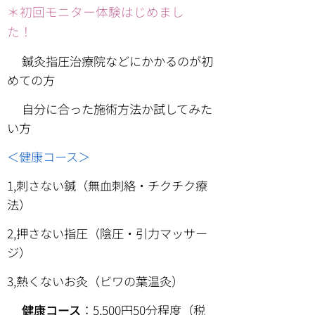
＊初回モニター体験はじめまし
た！
⚫︎鍼灸指圧治療院などにかかるのが初
めての方
⚫︎自分に合った施術方法か試してみた
い方
＜健康コース＞
1,刺さない鍼（無血刺絡・チクチク療
法）
2,押さない指圧（陰圧・引力マッサー
ジ）
3,熱くないお灸（ビワの葉温灸）
🔵
健康コース
：5,500円50分程度（税