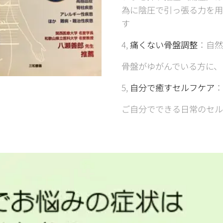
為に陰圧で引っ張る力を用
す
4,
痛くない骨盤調整
：自然
骨盤がゆがんでいる方に、
5,
自分で癒すセルフケア
：
ご自分でできる日常のセル