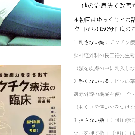
⚫︎他の治療法で改善
＊初回はゆっくりとお話
次回からは50分程度の
1,
刺さない鍼
：チクチク療
脳神経外科の長田裕先生考
（鍼を皮膚の中に刺入しな
2,
熱くないお灸
：ビワの葉
遠赤外線の機械を使いビワ
（もぐさを使い火をつけな
3,
押さない指圧
：陰圧療法
ツボを押す指圧（陽圧）は